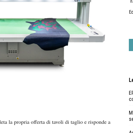
n
Ed
L
EP
c
Ma
s
ta la propria offerta di tavoli di taglio e risponde a
A