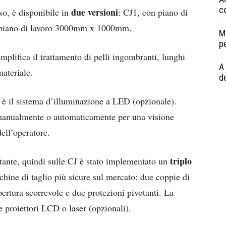
c
due versioni
so, è disponibile in
: CJ1, con piano di
piano di lavoro 3000mm x 1000mm.
M
p
mplifica il trattamento di pelli ingombranti, lunghi
A 
materiale.
de
e è il sistema d’illuminazione a LED (opzionale).
a manualmente o automaticamente per una visione
dell’operatore.
triplo
tante, quindi sulle CJ è stato implementato un
hine di taglio più sicure sul mercato: due coppie di
pertura scorrevole e due protezioni pivotanti. La
 proiettori LCD o laser (opzionali).