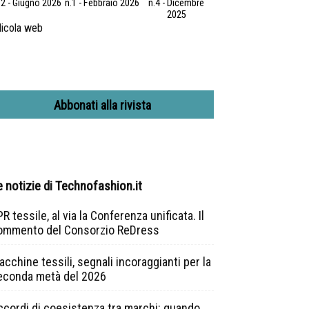
.2 - Giugno 2026
n.1 - Febbraio 2026
n.4 - Dicembre
2025
icola web
Abbonati alla rivista
e notizie di Technofashion.it
R tessile, al via la Conferenza unificata. Il
ommento del Consorzio ReDress
cchine tessili, segnali incoraggianti per la
econda metà del 2026
ccordi di coesistenza tra marchi: quando