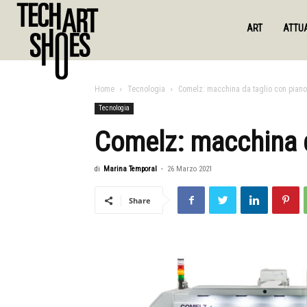
ART
ATTUA
Home
Tecnologia
Comelz: macchina da taglio con piano
Tecnologia
Comelz: macchina d
di
Marina Temporal
-
26 Marzo 2021
Share