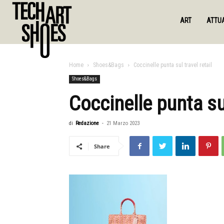
ART
ATTUA
Home
Shoes&Bags
Coccinelle punta sul travel retail
Shoes&Bags
Coccinelle punta sul
di
Redazione
-
21 Marzo 2023
Share