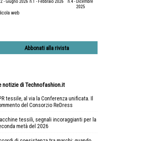
.2 - Giugno 2026
n.1 - Febbraio 2026
n.4 - Dicembre
2025
icola web
Abbonati alla rivista
e notizie di Technofashion.it
R tessile, al via la Conferenza unificata. Il
ommento del Consorzio ReDress
cchine tessili, segnali incoraggianti per la
econda metà del 2026
ccordi di coesistenza tra marchi: quando