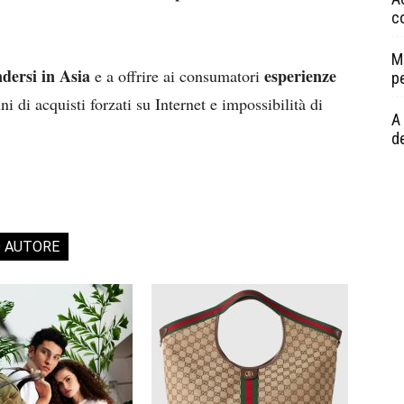
c
M
dersi in Asia
esperienze
e a offrire ai consumatori
p
i di acquisti forzati su Internet e impossibilità di
A 
de
O AUTORE