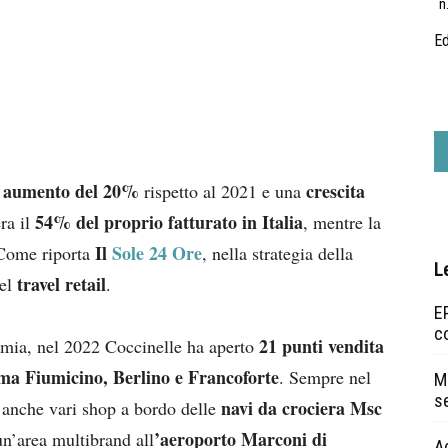
n
Ed
in aumento del 20%
crescita
rispetto al 2021 e una
54% del proprio fatturato in Italia
ra il
, mentre la
Il
Sole 24 Ore
Come riporta
, nella strategia della
L
travel retail
nel
.
EP
c
21 punti vendita
demia, nel 2022 Coccinelle ha aperto
ma Fiumicino, Berlino e Francoforte
. Sempre nel
Ma
s
navi da crociera Msc
to anche vari shop a bordo delle
’aeroporto Marconi di
un’area multibrand all
A