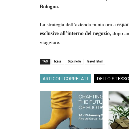
Bologna.
espan
La strategia dell’azienda punta ora a
esclusive all’interno del negozio,
dopo ann
viaggiare.
TAG
borse
Coccinelle
travel retail
ARTICOLI CORRELATI
DELLO STESS