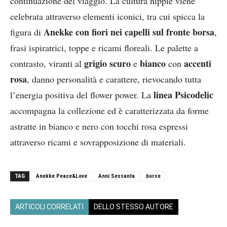
continuazione del viaggio. La cultura hippie viene
celebrata attraverso elementi iconici, tra cui spicca la
Anekke con fiori nei capelli sul fronte borsa
figura di
,
frasi ispiratrici, toppe e ricami floreali. Le palette a
grigio scuro
bianco
accenti
contrasto, viranti al
e
con
rosa
, danno personalità e carattere, rievocando tutta
linea Psicodelic
l’energia positiva del flower power. La
accompagna la collezione ed è caratterizzata da forme
astratte in bianco e nero con tocchi rosa espressi
attraverso ricami e sovrapposizione di materiali.
TAG
Anekke Peace&Love
Anni Sessanta
borse
ARTICOLI CORRELATI
DELLO STESSO AUTORE