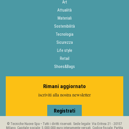
Art
Attualità
Materiali
Sostenibilità
Tecnologia
Sicurezza
Life style
Retail
Shoes&Bags
Rimani aggiornato
iscriviti alla nostra newsletter
Registrati
© Tecniche Nuove Spa • Tutti i diritti riservati. Sede legale: Via Eritrea 21 - 20157
Milano. Capitale sociale: 5.000.000 euro interamente versati. Codice fiscale, Partita