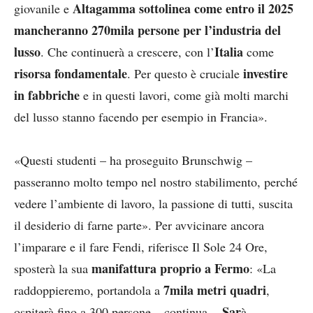
Altagamma sottolinea come entro il 2025
giovanile e
mancheranno 270mila persone per l’industria del
lusso
Italia
. Che continuerà a crescere, con l’
come
risorsa fondamentale
investire
. Per questo è cruciale
in fabbriche
e in questi lavori, come già molti marchi
del lusso stanno facendo per esempio in Francia».
«Questi studenti – ha proseguito Brunschwig –
passeranno molto tempo nel nostro stabilimento, perché
vedere l’ambiente di lavoro, la passione di tutti, suscita
il desiderio di farne parte». Per avvicinare ancora
l’imparare e il fare Fendi, riferisce Il Sole 24 Ore,
manifattura proprio a Fermo
sposterà la sua
: «La
7mila metri quadri
raddoppieremo, portandola a
,
Sar
ospiterà fino a 300 persone – continua -.
à