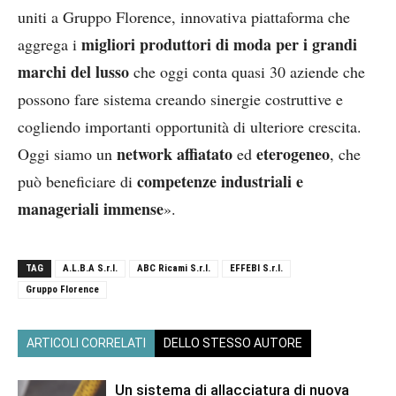
uniti a Gruppo Florence, innovativa piattaforma che
migliori produttori di moda per i grandi
aggrega i
marchi del lusso
che oggi conta quasi 30 aziende che
possono fare sistema creando sinergie costruttive e
cogliendo importanti opportunità di ulteriore crescita.
network affiatato
eterogeneo
Oggi siamo un
ed
, che
competenze industriali e
può beneficiare di
manageriali immense
».
TAG
A.L.B.A S.r.l.
ABC Ricami S.r.l.
EFFEBI S.r.l.
Gruppo Florence
ARTICOLI CORRELATI
DELLO STESSO AUTORE
Un sistema di allacciatura di nuova