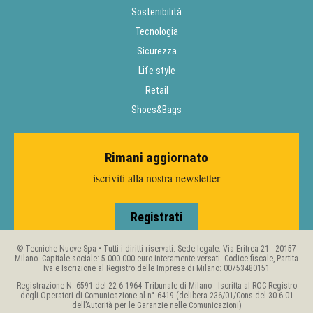
Sostenibilità
Tecnologia
Sicurezza
Life style
Retail
Shoes&Bags
Rimani aggiornato
iscriviti alla nostra newsletter
Registrati
© Tecniche Nuove Spa • Tutti i diritti riservati. Sede legale: Via Eritrea 21 - 20157
Milano. Capitale sociale: 5.000.000 euro interamente versati. Codice fiscale, Partita
Iva e Iscrizione al Registro delle Imprese di Milano: 00753480151
Registrazione N. 6591 del 22-6-1964 Tribunale di Milano - Iscritta al ROC Registro
degli Operatori di Comunicazione al n° 6419 (delibera 236/01/Cons del 30.6.01
dell’Autorità per le Garanzie nelle Comunicazioni)